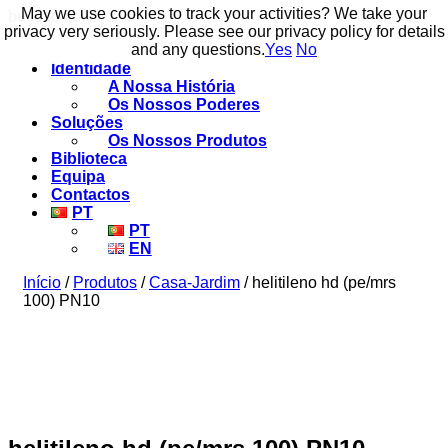
May we use cookies to track your activities? We take your
May we use cookies to track your activities? We take your
build to flow.
privacy very seriously. Please see our privacy policy for details
privacy very seriously. Please see our privacy policy for details
and any questions.
and any questions.
Yes
Yes
No
No
Identidade
A Nossa História
Os Nossos Poderes
Soluções
Os Nossos Produtos
Biblioteca
Equipa
Contactos
PT
PT
EN
Início
/
Produtos
/
Casa-Jardim
/ helitileno hd (pe/mrs
100) PN10