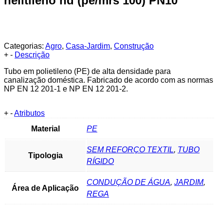
helitileno hd (pe/mrs 100) PN10
Categorias:
Agro
,
Casa-Jardim
,
Construção
+
-
Descrição
Tubo em polietileno (PE) de alta densidade para
canalização doméstica. Fabricado de acordo com as normas
NP EN 12 201-1 e NP EN 12 201-2.
+
-
Atributos
Material
PE
SEM REFORÇO TEXTIL
,
TUBO
Tipologia
RÍGIDO
CONDUÇÃO DE ÁGUA
,
JARDIM
,
Área de Aplicação
REGA