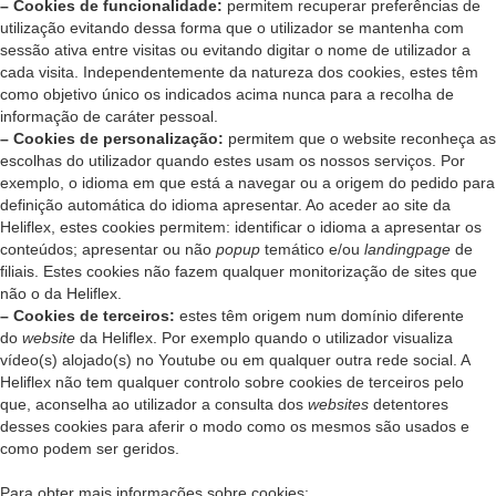
– Cookies de funcionalidade:
permitem recuperar preferências de
utilização evitando dessa forma que o utilizador se mantenha com
sessão ativa entre visitas ou evitando digitar o nome de utilizador a
cada visita. Independentemente da natureza dos cookies, estes têm
como objetivo único os indicados acima nunca para a recolha de
informação de caráter pessoal.
– Cookies de personalização:
permitem que o website reconheça as
escolhas do utilizador quando estes usam os nossos serviços. Por
exemplo, o idioma em que está a navegar ou a origem do pedido para
definição automática do idioma apresentar. Ao aceder ao site da
Heliflex, estes cookies permitem: identificar o idioma a apresentar os
conteúdos; apresentar ou não
popup
temático e/ou
landingpage
de
filiais. Estes cookies não fazem qualquer monitorização de sites que
não o da Heliflex.
– Cookies de terceiros:
estes têm origem num domínio diferente
do
website
da Heliflex. Por exemplo quando o utilizador visualiza
vídeo(s) alojado(s) no Youtube ou em qualquer outra rede social. A
Heliflex não tem qualquer controlo sobre cookies de terceiros pelo
que, aconselha ao utilizador a consulta dos
websites
detentores
desses cookies para aferir o modo como os mesmos são usados e
como podem ser geridos.
Para obter mais informações sobre cookies: