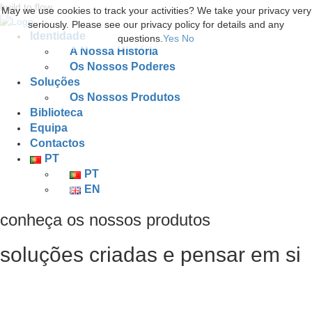
build to flow.
May we use cookies to track your activities? We take your privacy very
seriously. Please see our privacy policy for details and any
Identidade
questions.
Yes
No
A Nossa História
Os Nossos Poderes
Soluções
Os Nossos Produtos
Biblioteca
Equipa
Contactos
PT
PT
EN
conheça os nossos produtos
soluções criadas e pensar em si