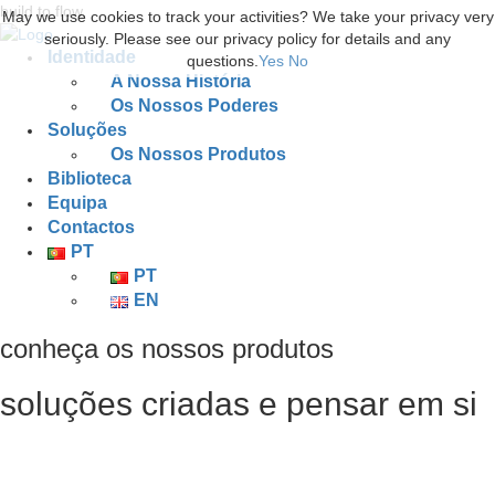
build to flow.
May we use cookies to track your activities? We take your privacy very
seriously. Please see our privacy policy for details and any
Identidade
questions.
Yes
No
A Nossa História
Os Nossos Poderes
Soluções
Os Nossos Produtos
Biblioteca
Equipa
Contactos
PT
PT
EN
conheça os nossos produtos
soluções criadas e pensar em si