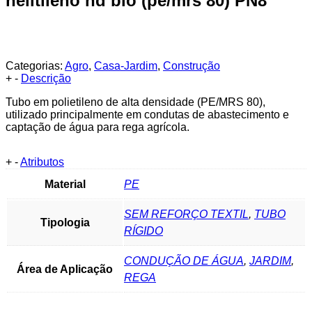
helitileno hd bio (pe/mrs 80) PN8
Categorias:
Agro
,
Casa-Jardim
,
Construção
+
-
Descrição
Tubo em polietileno de alta densidade (PE/MRS 80),
utilizado principalmente em condutas de abastecimento e
captação de água para rega agrícola.
+
-
Atributos
Material
PE
SEM REFORÇO TEXTIL
,
TUBO
Tipologia
RÍGIDO
CONDUÇÃO DE ÁGUA
,
JARDIM
,
Área de Aplicação
REGA