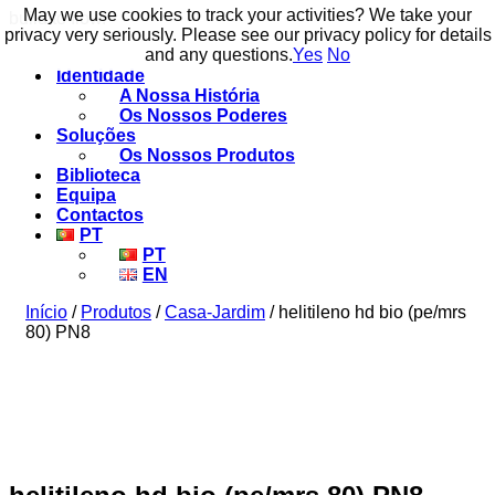
May we use cookies to track your activities? We take your
May we use cookies to track your activities? We take your
build to flow.
privacy very seriously. Please see our privacy policy for details
privacy very seriously. Please see our privacy policy for details
and any questions.
and any questions.
Yes
Yes
No
No
Identidade
A Nossa História
Os Nossos Poderes
Soluções
Os Nossos Produtos
Biblioteca
Equipa
Contactos
PT
PT
EN
Início
/
Produtos
/
Casa-Jardim
/ helitileno hd bio (pe/mrs
80) PN8