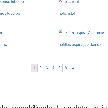
rios tubo pe
helicristal
p ac
heliflex aspiração domus
1
2
3
4
5
6
→
de e durabilidade do produto, assi