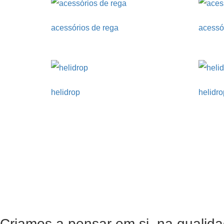
acessórios de rega
acessó
helidrop
helidro
Criamos a pensar em si, na qualida