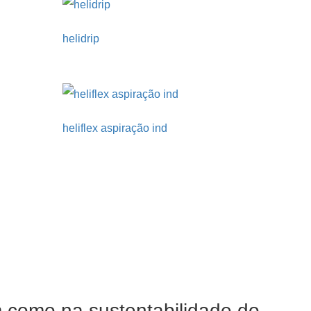
helidrip
heliflex aspiração ind
m como na sustentabilidade do