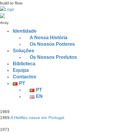
build to flow.
Array
Identidade
A Nossa História
Os Nossos Poderes
Soluções
Os Nossos Produtos
Biblioteca
Equipa
Contactos
PT
PT
EN
1969
1969
A Heliflex nasce em Portugal
1971