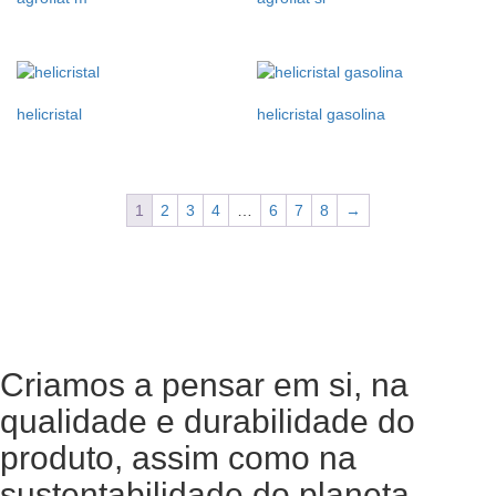
helicristal
helicristal gasolina
1
2
3
4
…
6
7
8
→
Criamos a pensar em si, na
qualidade e durabilidade do
produto, assim como na
sustentabilidade do planeta.