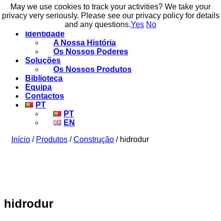
May we use cookies to track your activities? We take your
May we use cookies to track your activities? We take your
build to flow.
privacy very seriously. Please see our privacy policy for details
privacy very seriously. Please see our privacy policy for details
and any questions.
and any questions.
Yes
Yes
No
No
Identidade
A Nossa História
Os Nossos Poderes
Soluções
Os Nossos Produtos
Biblioteca
Equipa
Contactos
PT
PT
EN
Início
/
Produtos
/
Construção
/ hidrodur
hidrodur