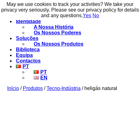
May we use cookies to track your activities? We take your
May we use cookies to track your activities? We take your
build to flow.
privacy very seriously. Please see our privacy policy for details
privacy very seriously. Please see our privacy policy for details
and any questions.
and any questions.
Yes
Yes
No
No
Identidade
A Nossa História
Os Nossos Poderes
Soluções
Os Nossos Produtos
Biblioteca
Equipa
Contactos
PT
PT
EN
Início
/
Produtos
/
Tecno-Indústria
/ heligás natural