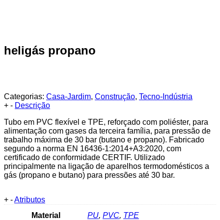
heligás propano
Categorias:
Casa-Jardim
,
Construção
,
Tecno-Indústria
+
-
Descrição
Tubo em PVC flexível e TPE, reforçado com poliéster, para
alimentação com gases da terceira família, para pressão de
trabalho máxima de 30 bar (butano e propano). Fabricado
segundo a norma EN 16436-1:2014+A3:2020, com
certificado de conformidade CERTIF. Utilizado
principalmente na ligação de aparelhos termodomésticos a
gás (propano e butano) para pressões até 30 bar.
+
-
Atributos
Material
PU
,
PVC
,
TPE