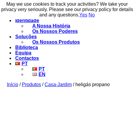
May we use cookies to track your activities? We take your
May we use cookies to track your activities? We take your
build to flow.
privacy very seriously. Please see our privacy policy for details
privacy very seriously. Please see our privacy policy for details
and any questions.
and any questions.
Yes
Yes
No
No
Identidade
A Nossa História
Os Nossos Poderes
Soluções
Os Nossos Produtos
Biblioteca
Equipa
Contactos
PT
PT
EN
Início
/
Produtos
/
Casa-Jardim
/ heligás propano