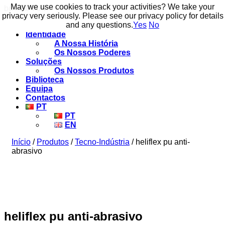
May we use cookies to track your activities? We take your
May we use cookies to track your activities? We take your
build to flow.
privacy very seriously. Please see our privacy policy for details
privacy very seriously. Please see our privacy policy for details
and any questions.
and any questions.
Yes
Yes
No
No
Identidade
A Nossa História
Os Nossos Poderes
Soluções
Os Nossos Produtos
Biblioteca
Equipa
Contactos
PT
PT
EN
Início
/
Produtos
/
Tecno-Indústria
/ heliflex pu anti-
abrasivo
heliflex pu anti-abrasivo