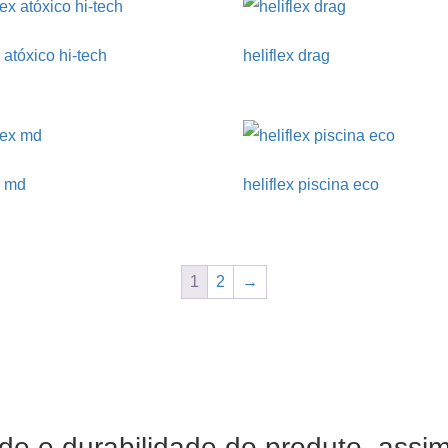
x atóxico hi-tech
heliflex drag
x md
heliflex piscina eco
1
2
→
de e durabilidade do produto, assi