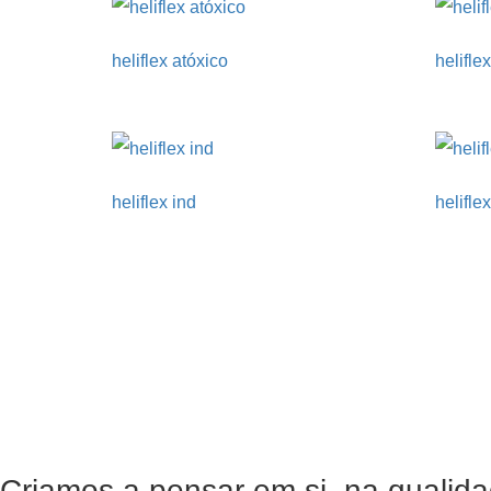
heliflex atóxico
helifle
heliflex ind
helifle
Criamos a pensar em si, na qualida