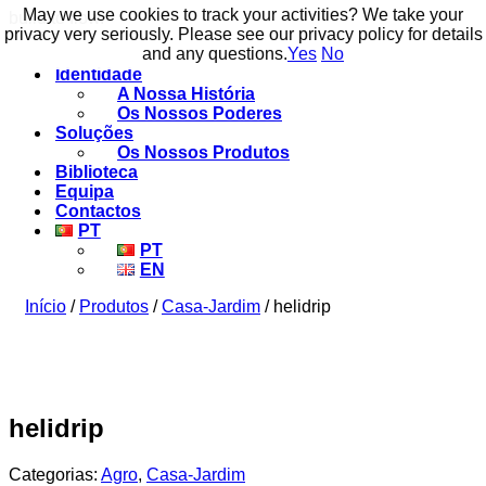
May we use cookies to track your activities? We take your
May we use cookies to track your activities? We take your
build to flow.
privacy very seriously. Please see our privacy policy for details
privacy very seriously. Please see our privacy policy for details
and any questions.
and any questions.
Yes
Yes
No
No
Identidade
A Nossa História
Os Nossos Poderes
Soluções
Os Nossos Produtos
Biblioteca
Equipa
Contactos
PT
PT
EN
Início
/
Produtos
/
Casa-Jardim
/ helidrip
helidrip
Categorias:
Agro
,
Casa-Jardim