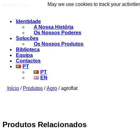
May we use cookies to track your activitie
May we use cookies to track your activitie
build to flow.
Identidade
A Nossa História
Os Nossos Poderes
Soluções
Os Nossos Produtos
Biblioteca
Equipa
Contactos
PT
PT
EN
Início
/
Produtos
/
Agro
/ agroflat
Produtos Relacionados