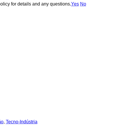
olicy for details and any questions.
olicy for details and any questions.
Yes
Yes
No
No
ão
,
Tecno-Indústria