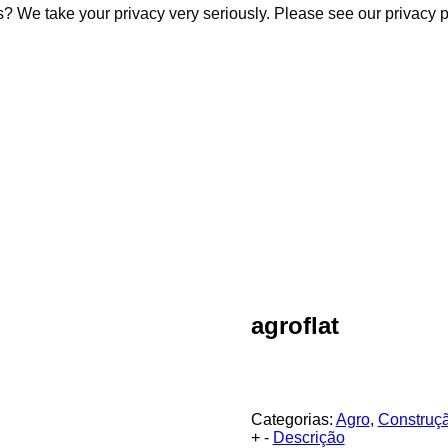
s? We take your privacy very seriously. Please see our privacy p
s? We take your privacy very seriously. Please see our privacy p
agroflat
Categorias:
Agro
,
Construç
+
-
Descrição