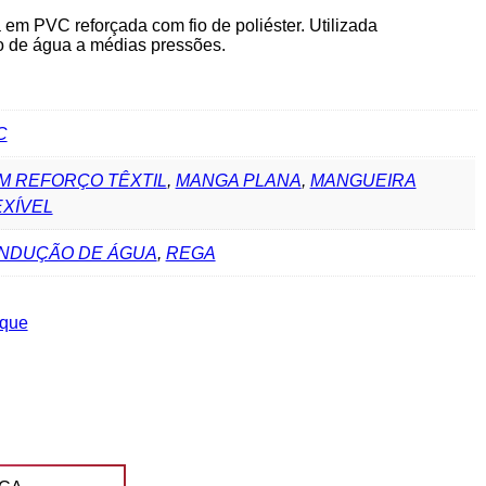
m PVC reforçada com fio de poliéster. Utilizada
o de água a médias pressões.
C
M REFORÇO TÊXTIL
,
MANGA PLANA
,
MANGUEIRA
EXÍVEL
NDUÇÃO DE ÁGUA
,
REGA
aque