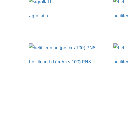
agroflat h
helitil
helitileno hd (pe/mrs 100) PN8
helitil