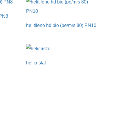
) PN8
helitileno hd bio (pe/mrs 80) PN10
helicristal