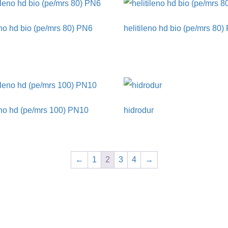
eno hd bio (pe/mrs 80) PN6
helitileno hd bio (pe/mrs 80
eno hd (pe/mrs 100) PN10
hidrodur
←
1
2
3
4
→