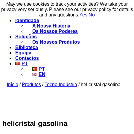
May we use cookies to track your activities? We take your
May we use cookies to track your activities? We take your
build to flow.
privacy very seriously. Please see our privacy policy for details
privacy very seriously. Please see our privacy policy for details
and any questions.
and any questions.
Yes
Yes
No
No
Identidade
A Nossa História
Os Nossos Poderes
Soluções
Os Nossos Produtos
Biblioteca
Equipa
Contactos
PT
PT
EN
Início
/
Produtos
/
Tecno-Indústria
/ helicristal gasolina
helicristal gasolina