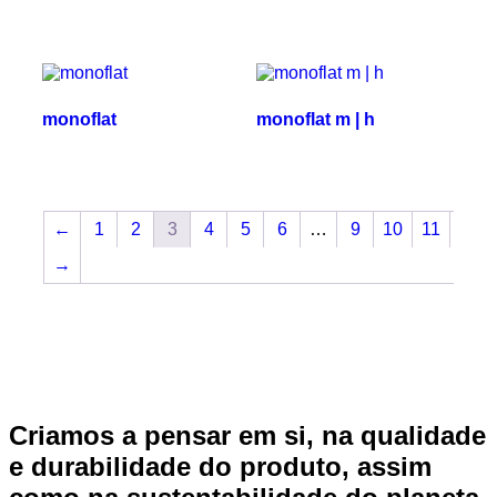
monoflat
monoflat m | h
←
1
2
3
4
5
6
…
9
10
11
→
Criamos a pensar em si, na qualidade
e durabilidade do produto, assim