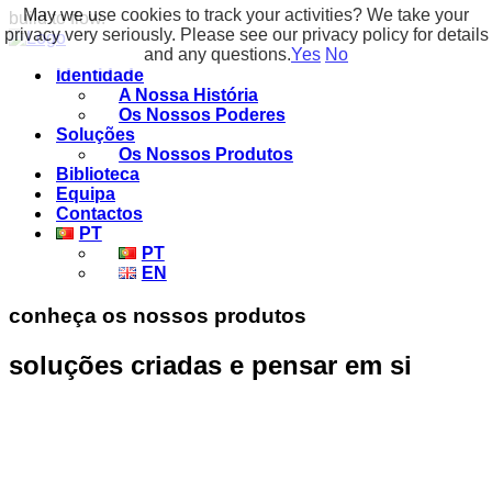
May we use cookies to track your activities? We take your
build to flow.
privacy very seriously. Please see our privacy policy for details
and any questions.
Yes
No
Identidade
A Nossa História
Os Nossos Poderes
Soluções
Os Nossos Produtos
Biblioteca
Equipa
Contactos
PT
PT
EN
conheça os nossos produtos
soluções criadas e pensar em si