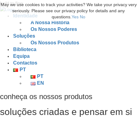
build to flow.
May we use cookies to track your activities? We take your privacy very
seriously. Please see our privacy policy for details and any
Identidade
questions.
Yes
No
A Nossa História
Os Nossos Poderes
Soluções
Os Nossos Produtos
Biblioteca
Equipa
Contactos
PT
PT
EN
conheça os nossos produtos
soluções criadas e pensar em si