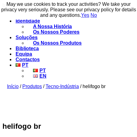
May we use cookies to track your activities? We take your
May we use cookies to track your activities? We take your
build to flow.
privacy very seriously. Please see our privacy policy for details
privacy very seriously. Please see our privacy policy for details
and any questions.
and any questions.
Yes
Yes
No
No
Identidade
A Nossa História
Os Nossos Poderes
Soluções
Os Nossos Produtos
Biblioteca
Equipa
Contactos
PT
PT
EN
Início
/
Produtos
/
Tecno-Indústria
/ helifogo br
helifogo br