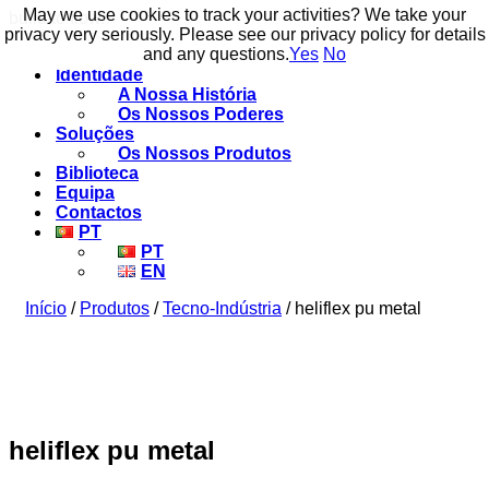
May we use cookies to track your activities? We take your
May we use cookies to track your activities? We take your
build to flow.
privacy very seriously. Please see our privacy policy for details
privacy very seriously. Please see our privacy policy for details
and any questions.
and any questions.
Yes
Yes
No
No
Identidade
A Nossa História
Os Nossos Poderes
Soluções
Os Nossos Produtos
Biblioteca
Equipa
Contactos
PT
PT
EN
Início
/
Produtos
/
Tecno-Indústria
/ heliflex pu metal
heliflex pu metal