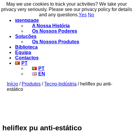
May we use cookies to track your activities? We take your
May we use cookies to track your activities? We take your
build to flow.
privacy very seriously. Please see our privacy policy for details
privacy very seriously. Please see our privacy policy for details
and any questions.
and any questions.
Yes
Yes
No
No
Identidade
A Nossa História
Os Nossos Poderes
Soluções
Os Nossos Produtos
Biblioteca
Equipa
Contactos
PT
PT
EN
Início
/
Produtos
/
Tecno-Indústria
/ heliflex pu anti-
estático
heliflex pu anti-estático