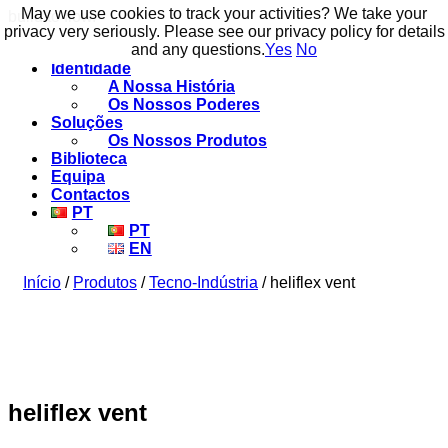
May we use cookies to track your activities? We take your
May we use cookies to track your activities? We take your
build to flow.
privacy very seriously. Please see our privacy policy for details
privacy very seriously. Please see our privacy policy for details
and any questions.
and any questions.
Yes
Yes
No
No
Identidade
A Nossa História
Os Nossos Poderes
Soluções
Os Nossos Produtos
Biblioteca
Equipa
Contactos
PT
PT
EN
Início
/
Produtos
/
Tecno-Indústria
/ heliflex vent
heliflex vent