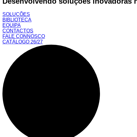
Desenvolvendo soluções inovadoras na
SOLUÇÕES
BIBLIOTECA
EQUIPA
CONTACTOS
FALE CONNOSCO
CATÁLOGO 26/27