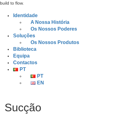
build to flow.
Identidade
A Nossa História
Os Nossos Poderes
Soluções
Os Nossos Produtos
Biblioteca
Equipa
Contactos
PT
PT
EN
Sucção