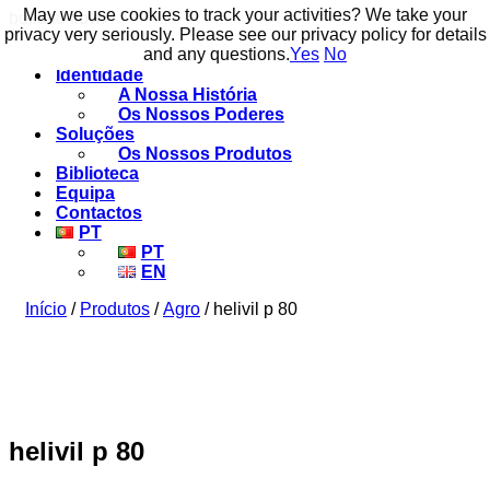
May we use cookies to track your activities? We take your
May we use cookies to track your activities? We take your
build to flow.
privacy very seriously. Please see our privacy policy for details
privacy very seriously. Please see our privacy policy for details
and any questions.
and any questions.
Yes
Yes
No
No
Identidade
A Nossa História
Os Nossos Poderes
Soluções
Os Nossos Produtos
Biblioteca
Equipa
Contactos
PT
PT
EN
Início
/
Produtos
/
Agro
/ helivil p 80
helivil p 80