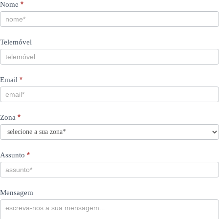
Contacts
If
*
Nome
you
PT
are
human,
Telemóvel
leave
this
field
blank.
*
Email
*
Zona
*
Assunto
Mensagem