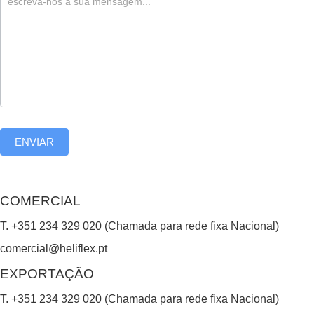
,
l
e
a
v
e
ENVIAR
t
h
i
COMERCIAL
s
T. +351 234 329 020 (Chamada para rede fixa Nacional)
f
comercial@heliflex.pt
i
EXPORTAÇÃO
e
T. +351 234 329 020 (Chamada para rede fixa Nacional)
l