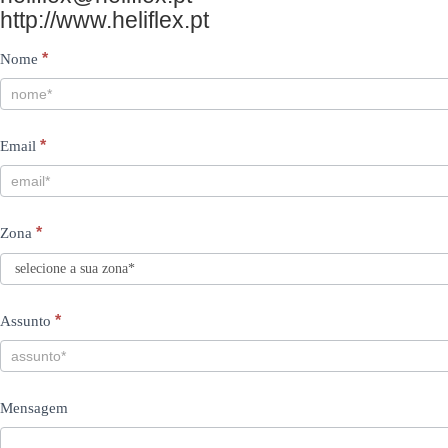
http://www.heliflex.pt
Contacts
I
*
Nome
PT
f
y
*
Email
o
u
a
*
Zona
r
e
h
*
Assunto
u
m
Mensagem
a
n