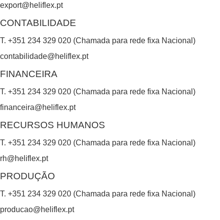
export@heliflex.pt
d
CONTABILIDADE
b
T. +351 234 329 020 (Chamada para rede fixa Nacional)
l
contabilidade@heliflex.pt
a
FINANCEIRA
n
k
T. +351 234 329 020 (Chamada para rede fixa Nacional)
.
financeira@heliflex.pt
RECURSOS HUMANOS
T. +351 234 329 020 (Chamada para rede fixa Nacional)
rh@heliflex.pt
PRODUÇÃO
T. +351 234 329 020 (Chamada para rede fixa Nacional)
producao@heliflex.pt