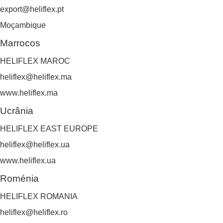
export@heliflex.pt
Moçambique
Marrocos
HELIFLEX MAROC
heliflex@heliflex.ma
www.heliflex.ma
Ucrânia
HELIFLEX EAST EUROPE
heliflex@heliflex.ua
www.heliflex.ua
Roménia
HELIFLEX ROMANIA
heliflex@heliflex.ro