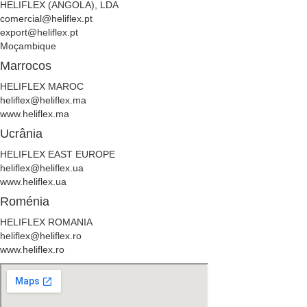
HELIFLEX (ANGOLA), LDA
comercial@heliflex.pt
export@heliflex.pt
Moçambique
Marrocos
HELIFLEX MAROC
heliflex@heliflex.ma
www.heliflex.ma
Ucrânia
HELIFLEX EAST EUROPE
heliflex@heliflex.ua
www.heliflex.ua
Roménia
HELIFLEX ROMANIA
heliflex@heliflex.ro
www.heliflex.ro