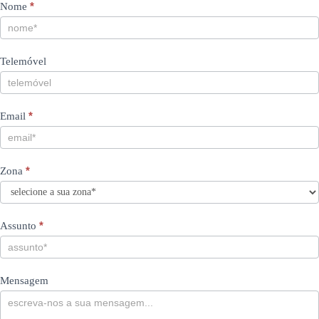
Contacts
If
*
Nome
you
PT
are
human,
Telemóvel
leave
this
field
blank.
*
Email
*
Zona
*
Assunto
Mensagem