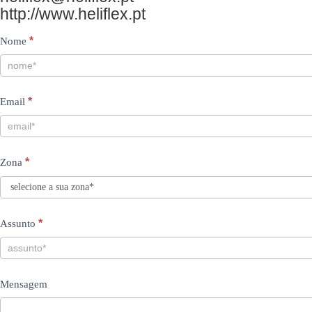
http://www.heliflex.pt
Contacts
I
*
Nome
PT
f
y
*
Email
o
u
a
*
Zona
r
e
h
*
Assunto
u
m
Mensagem
a
n