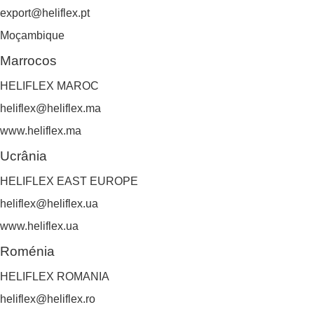
export@heliflex.pt
Moçambique
Marrocos
HELIFLEX MAROC
heliflex@heliflex.ma
www.heliflex.ma
Ucrânia
HELIFLEX EAST EUROPE
heliflex@heliflex.ua
www.heliflex.ua
Roménia
HELIFLEX ROMANIA
heliflex@heliflex.ro