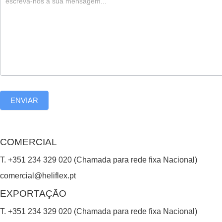
,
l
e
a
v
e
ENVIAR
t
h
i
COMERCIAL
s
T. +351 234 329 020 (Chamada para rede fixa Nacional)
f
comercial@heliflex.pt
i
EXPORTAÇÃO
e
T. +351 234 329 020 (Chamada para rede fixa Nacional)
l