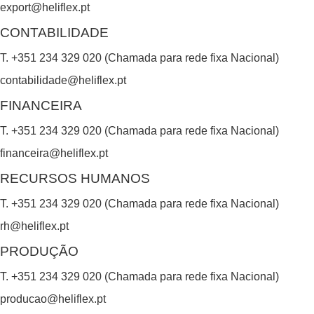
export@heliflex.pt
d
CONTABILIDADE
b
T. +351 234 329 020 (Chamada para rede fixa Nacional)
l
contabilidade@heliflex.pt
a
FINANCEIRA
n
k
T. +351 234 329 020 (Chamada para rede fixa Nacional)
.
financeira@heliflex.pt
RECURSOS HUMANOS
T. +351 234 329 020 (Chamada para rede fixa Nacional)
rh@heliflex.pt
PRODUÇÃO
T. +351 234 329 020 (Chamada para rede fixa Nacional)
producao@heliflex.pt