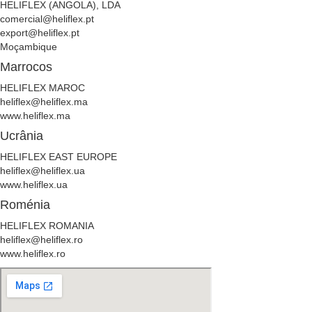
HELIFLEX (ANGOLA), LDA
comercial@heliflex.pt
export@heliflex.pt
Moçambique
Marrocos
HELIFLEX MAROC
heliflex@heliflex.ma
www.heliflex.ma
Ucrânia
HELIFLEX EAST EUROPE
heliflex@heliflex.ua
www.heliflex.ua
Roménia
HELIFLEX ROMANIA
heliflex@heliflex.ro
www.heliflex.ro