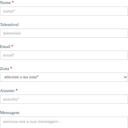
Contacts
If
*
Nome
you
PT
are
human,
Telemóvel
leave
this
field
blank.
*
Email
*
Zona
*
Assunto
Mensagem