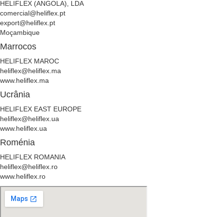
HELIFLEX (ANGOLA), LDA
comercial@heliflex.pt
export@heliflex.pt
Moçambique
Marrocos
HELIFLEX MAROC
heliflex@heliflex.ma
www.heliflex.ma
Ucrânia
HELIFLEX EAST EUROPE
heliflex@heliflex.ua
www.heliflex.ua
Roménia
HELIFLEX ROMANIA
heliflex@heliflex.ro
www.heliflex.ro