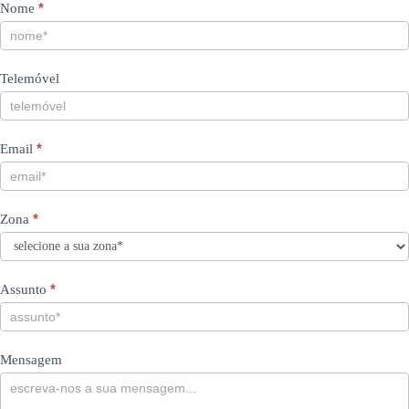
Contacts
If
*
Nome
you
PT
are
human,
Telemóvel
leave
this
field
blank.
*
Email
*
Zona
*
Assunto
Mensagem