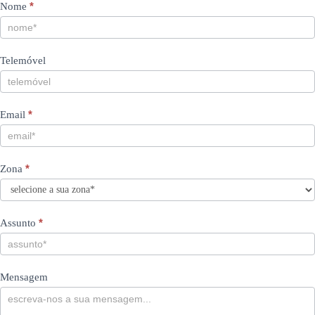
Contacts
If
*
Nome
you
PT
are
human,
Telemóvel
leave
this
field
blank.
*
Email
*
Zona
*
Assunto
Mensagem