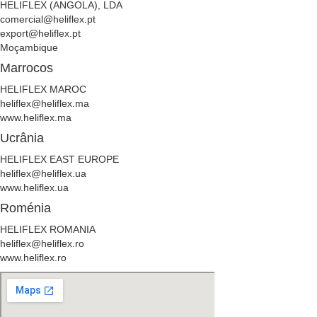
HELIFLEX (ANGOLA), LDA
comercial@heliflex.pt
export@heliflex.pt
Moçambique
Marrocos
HELIFLEX MAROC
heliflex@heliflex.ma
www.heliflex.ma
Ucrânia
HELIFLEX EAST EUROPE
heliflex@heliflex.ua
www.heliflex.ua
Roménia
HELIFLEX ROMANIA
heliflex@heliflex.ro
www.heliflex.ro